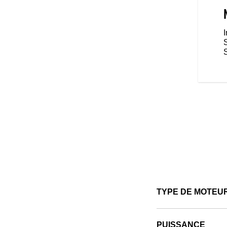
remium, un meilleur confort ou
onnalisation est facile et vous
mer votre Indian Scout exactement
I
S
TYPE DE MOTEU
PUISSANCE