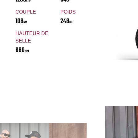
cm³
CV
COUPLE
POIDS
108
248
NM
KG
HAUTEUR DE
SELLE
680
MM