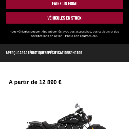
FAIRE UN ESSAI
VÉHICULES EN STOCK
*Les véhicules peuvent être présentés avec des accessoires, des couleurs et des
spécifications en option - Photo non contractuelle.
APERÇU
CARACTÉRISTIQUES
SPÉCIFICATIONS
PHOTOS
A partir de
12 890 €