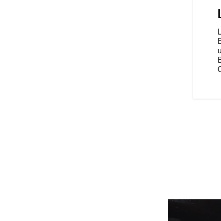
mprend six haut-parleurs de
atts avec un égaliseur
expérience immersive, de sorte
L
itions de conduite, vous pouvez
E
u