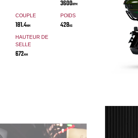
3600
RPM
COUPLE
POIDS
181.4
428
NM
KG
HAUTEUR DE
SELLE
672
MM