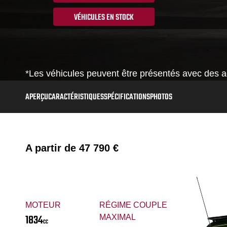
VÉHICULES EN STOCK
*Les véhicules peuvent être présentés avec des ac
APERÇU
CARACTÉRISTIQUES
SPÉCIFICATIONS
PHOTOS
A partir de
47 790 €
MOTEUR
RÉGIME COUPLE
1834
MAXIMAL
CC