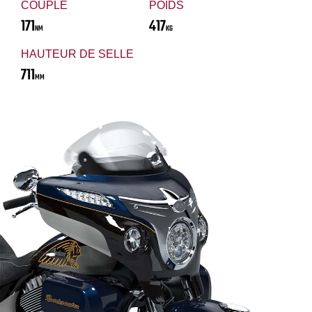
COUPLE
POIDS
171
417
NM
KG
HAUTEUR DE SELLE
711
MM