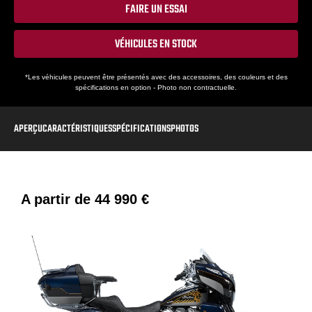
FAIRE UN ESSAI
VÉHICULES EN STOCK
*Les véhicules peuvent être présentés avec des accessoires, des couleurs et des
spécifications en option - Photo non contractuelle.
APERÇU
CARACTÉRISTIQUES
SPÉCIFICATIONS
PHOTOS
A partir de
44 990 €