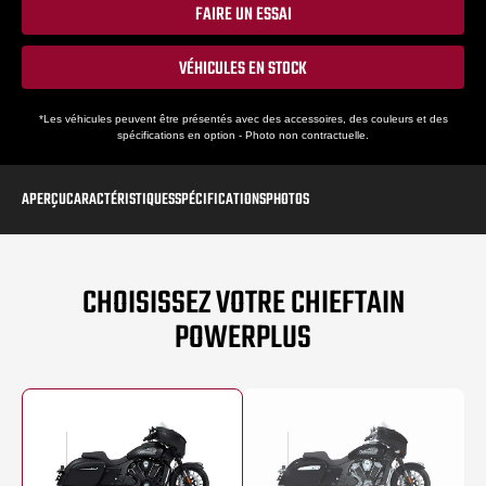
FAIRE UN ESSAI
VÉHICULES EN STOCK
*Les véhicules peuvent être présentés avec des accessoires, des couleurs et des
spécifications en option - Photo non contractuelle.
APERÇU
CARACTÉRISTIQUES
SPÉCIFICATIONS
PHOTOS
CHOISISSEZ VOTRE CHIEFTAIN
POWERPLUS