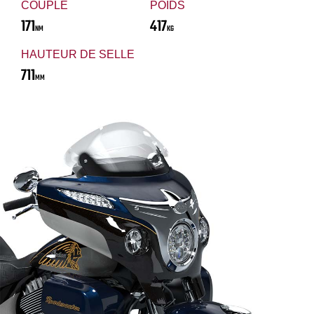
COUPLE
POIDS
171
417
NM
KG
HAUTEUR DE SELLE
711
MM