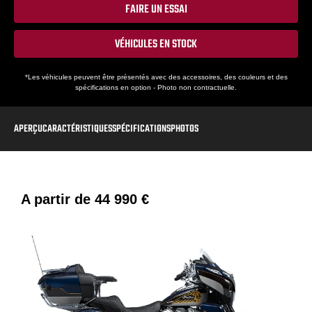
FAIRE UN ESSAI
VÉHICULES EN STOCK
*Les véhicules peuvent être présentés avec des accessoires, des couleurs et des
spécifications en option - Photo non contractuelle.
APERÇU
CARACTÉRISTIQUES
SPÉCIFICATIONS
PHOTOS
A partir de
44 990 €