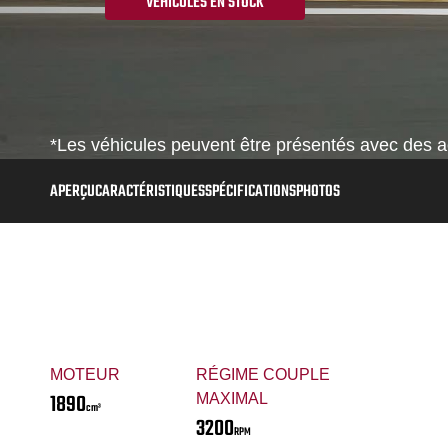
VÉHICULES EN STOCK
*Les véhicules peuvent être présentés avec des ac
APERÇU
CARACTÉRISTIQUES
SPÉCIFICATIONS
PHOTOS
MOTEUR
RÉGIME COUPLE
1890
MAXIMAL
cm³
3200
RPM