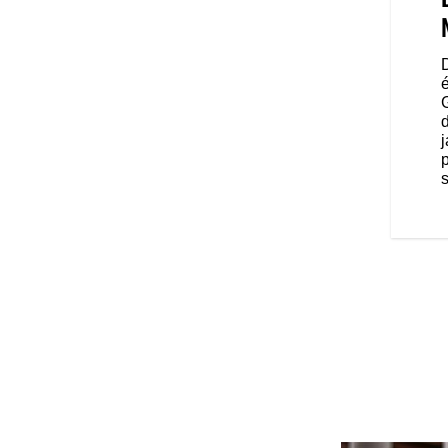
ion, il ne suffit pas seulement
lité. La posture du motard doit
 performances. Ainsi, la selle
 rembourrage plus haut, un angle
D
rés et des commandes centrales,
longtemps en confiance et avec
j