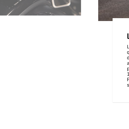
OINTE IMPERCEPTIBLES
prendre à un compteur
rmet à la Sport Chief de
utre ses fonctions de compteur
vous permet de profiter de la
q
onner un mode de conduite, de
d
et de gérer votre musique lancée
onnecté via Bluetooth®.
s