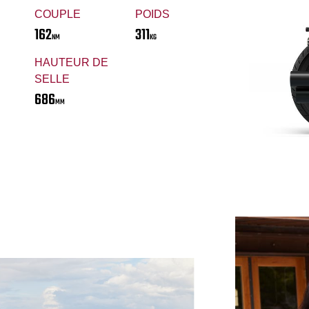
COUPLE
POIDS
162
311
NM
KG
HAUTEUR DE
SELLE
686
MM